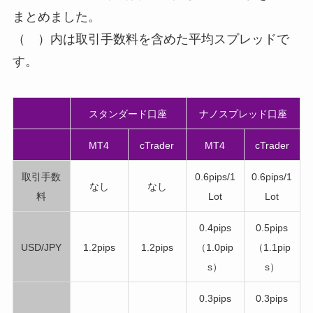
まとめました。
（ ）内は取引手数料を含めた平均スプレッドで
す。
スタンダード口座
ナノスプレッド口座
MT4
cTrader
MT4
cTrader
取引手数
0.6pips/1
0.6pips/1
なし
なし
料
Lot
Lot
0.4pips
0.5pips
USD/JPY
1.2pips
1.2pips
（1.0pip
（1.1pip
s）
s）
0.3pips
0.3pips