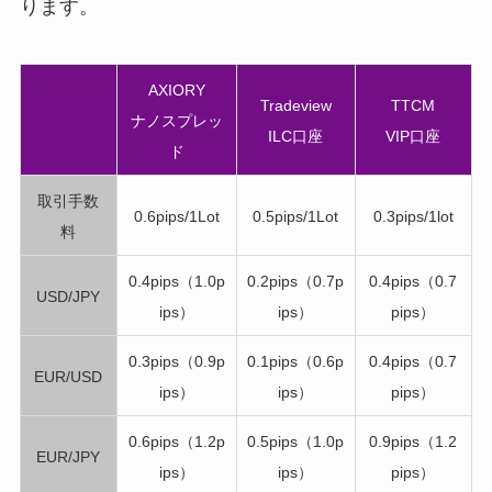
ります。
AXIORY
Tradeview
TTCM
ナノスプレッ
ILC口座
VIP口座
ド
取引手数
0.6pips/1Lot
0.5pips/1Lot
0.3pips/1lot
料
0.4pips（1.0p
0.2pips（0.7p
0.4pips（0.7
USD/JPY
ips）
ips）
pips）
0.3pips（0.9p
0.1pips（0.6p
0.4pips（0.7
EUR/USD
ips）
ips）
pips）
0.6pips（1.2p
0.5pips（1.0p
0.9pips（1.2
EUR/JPY
ips）
ips）
pips）