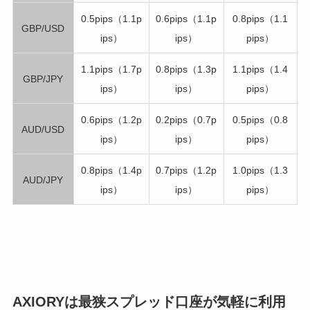
0.5pips（1.1p
0.6pips（1.1p
0.8pips（1.1
GBP/USD
ips）
ips）
pips）
1.1pips（1.7p
0.8pips（1.3p
1.1pips（1.4
GBP/JPY
ips）
ips）
pips）
0.6pips（1.2p
0.2pips（0.7p
0.5pips（0.8
AUD/USD
ips）
ips）
pips）
0.8pips（1.4p
0.7pips（1.2p
1.0pips（1.3
AUD/JPY
ips）
ips）
pips）
AXIORYは最狭スプレッド口座が気軽に利用