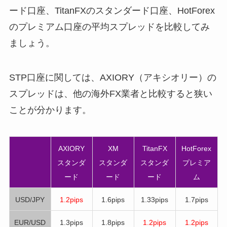
ード口座、TitanFXのスタンダード口座、HotForex
のプレミアム口座の平均スプレッドを比較してみ
ましょう。
STP口座に関しては、AXIORY（アキシオリー）の
スプレッドは、他の海外FX業者と比較すると狭い
ことが分かります。
AXIORY
XM
TitanFX
HotForex
スタンダ
スタンダ
スタンダ
プレミア
ード
ード
ード
ム
USD/JPY
1.2pips
1.6pips
1.33pips
1.7pips
EUR/USD
1.3pips
1.8pips
1.2pips
1.2pips