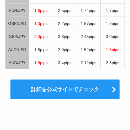
EUR/JPY
1.6pips
2.5pips
1.74pips
1.7pips
GBP/USD
1.3pips
2.2pips
1.57pips
1.8pips
GBP/JPY
2.0pips
3.6pips
2.45pips
3.0pips
AUD/USD
1.8pips
2.0pips
1.52pips
1.5pips
AUD/JPY
1.9pips
3.4pips
2.12pips
2.3pips
詳細を公式サイトでチェック